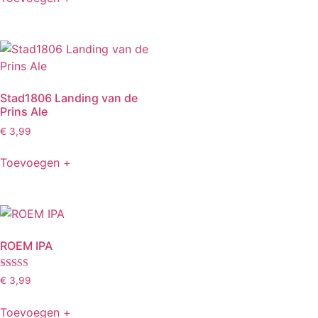
Stad1806 Landing van de
Prins Ale
€
3,99
Toevoegen +
ROEM IPA
Gewaardeerd
€
3,99
4.50
uit 5
Toevoegen +