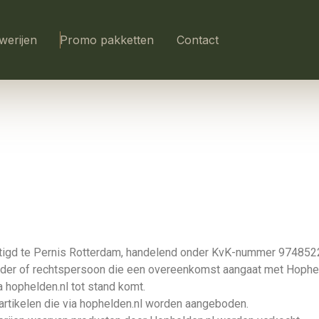
werijen
Promo pakketten
Contact
stigd te Pernis Rotterdam, handelend onder KvK-nummer 97485
 ouder of rechtspersoon die een overeenkomst aangaat met Hophel
hophelden.nl tot stand komt.
artikelen die via hophelden.nl worden aangeboden.