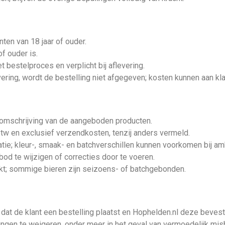
nten van 18 jaar of ouder.
of ouder is.
et bestelproces en verplicht bij aflevering.
evering, wordt de bestelling niet afgegeven; kosten kunnen aan k
omschrijving van de aangeboden producten.
 btw en exclusief verzendkosten, tenzij anders vermeld.
ratie; kleur-, smaak- en batchverschillen kunnen voorkomen bij am
bod te wijzigen of correcties door te voeren.
ekt; sommige bieren zijn seizoens- of batchgebonden.
t de klant een bestelling plaatst en Hophelden.nl deze bevesti
lingen te weigeren, onder meer in het geval van vermoedelijk mi