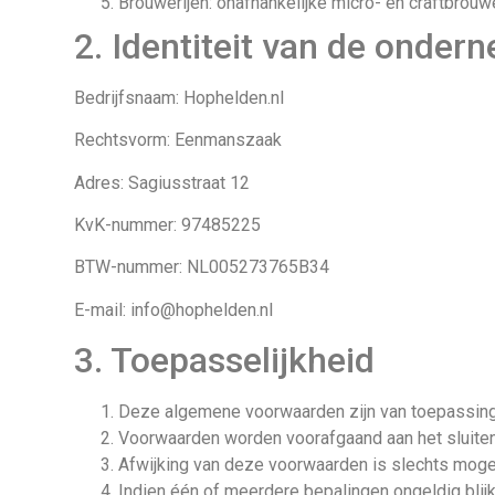
Brouwerijen: onafhankelijke micro- en craftbrou
2. Identiteit van de onder
Bedrijfsnaam: Hophelden.nl
Rechtsvorm: Eenmanszaak
Adres: Sagiusstraat 12
KvK-nummer: 97485225
BTW-nummer: NL005273765B34
E-mail: info@hophelden.nl
3. Toepasselijkheid
Deze algemene voorwaarden zijn van toepassing o
Voorwaarden worden voorafgaand aan het sluiten
Afwijking van deze voorwaarden is slechts mogel
Indien één of meerdere bepalingen ongeldig blijke