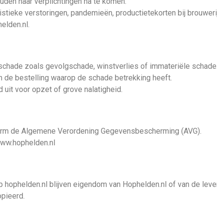
uden haar verplichtingen na te komen.
stieke verstoringen, pandemieën, productietekorten bij brouwerij
elden.nl.
e schade zoals gevolgschade, winstverlies of immateriële schade
van de bestelling waarop de schade betrekking heeft.
 uit voor opzet of grove nalatigheid.
orm de Algemene Verordening Gegevensbescherming (AVG).
 www.hophelden.nl
t op hophelden.nl blijven eigendom van Hophelden.nl of van de l
opieerd.