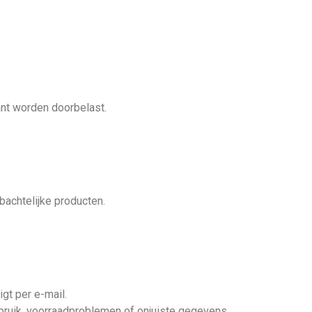
lant worden doorbelast.
bachtelijke producten.
gt per e-mail.
sbruik, voorraadproblemen of onjuiste gegevens.