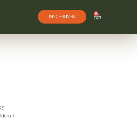
0
INSCHRIJVEN
225
den.nl.