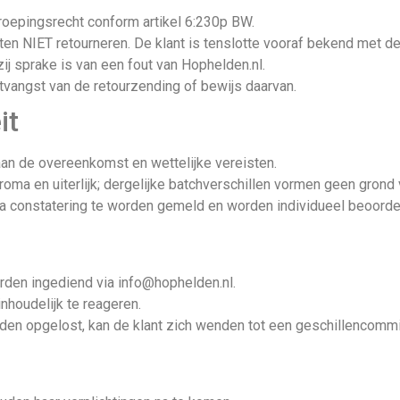
roepingsrecht conform artikel 6:230p BW.
n NIET retourneren. De klant is tenslotte vooraf bekend met d
zij sprake is van een fout van Hophelden.nl.
tvangst van de retourzending of bewijs daarvan.
it
an de overeenkomst en wettelijke vereisten.
oma en uiterlijk; dergelijke batchverschillen vormen geen grond 
na constatering te worden gemeld en worden individueel beoorde
orden ingediend via info@hophelden.nl.
nhoudelijk te reageren.
orden opgelost, kan de klant zich wenden tot een geschillencomm