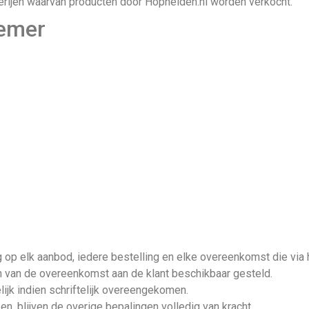
werijen waarvan producten door Hophelden.nl worden verkocht.
nemer
p elk aanbod, iedere bestelling en elke overeenkomst die via h
 van de overeenkomst aan de klant beschikbaar gesteld.
ijk indien schriftelijk overeengekomen.
n, blijven de overige bepalingen volledig van kracht.