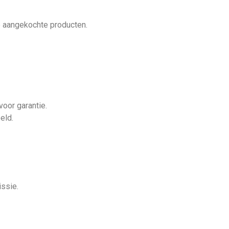
e aangekochte producten.
voor garantie.
eld.
issie.